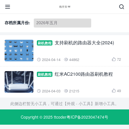


存档所属月份:
支持刷机的路由器大全(2024)
刷机教程
72
2024-04-14
44862



红米AC2100路由器刷机教程
刷机教程
49
2024-04-03
21215



此侧边栏暂无小工具，可通过【外观 - 小工具】新增小工具。
Copyright © 2025
ttcoder粤ICP备2023047474号