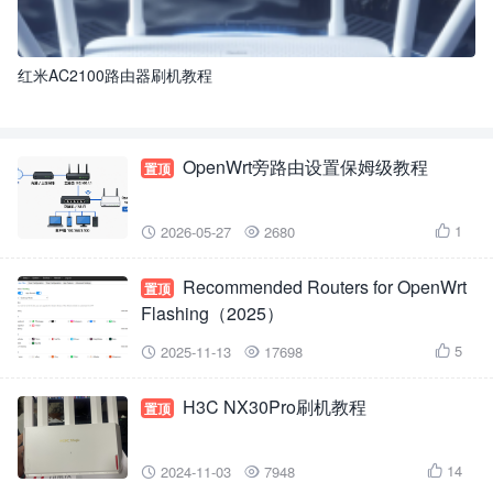
红米AC2100路由器刷机教程
OpenWrt旁路由设置保姆级教程
置顶
1
2026-05-27
2680



Recommended Routers for OpenWrt
置顶
Flashing（2025）
5
2025-11-13
17698



H3C NX30Pro刷机教程
置顶
14
2024-11-03
7948


